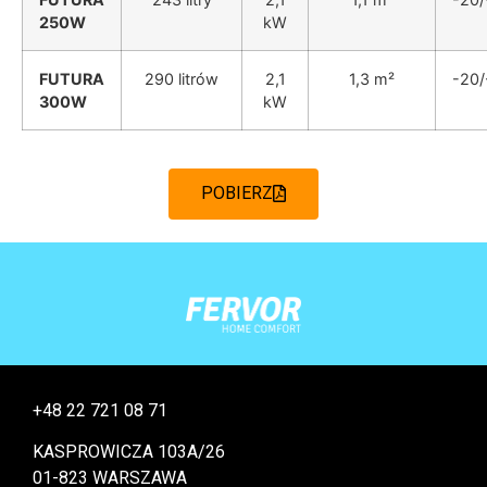
250W
kW
FUTURA
290 litrów
2,1
1,3 m²
-20/
300W
kW
POBIERZ
+48 22 721 08 71
KASPROWICZA 103A/26
01-823 WARSZAWA