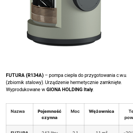
FUTURA (R134A)
– pompa ciepła do przygotowania c.w.u.
(zbiornik stalowy). Urządzenie hermetycznie zamknięte.
Wyprodukowane w
GIONA HOLDING Italy
.
Nazwa
Pojemność
Moc
Wężownica
T
czynna
pow
FUTURA
243 litry
2,1
1,1 m²
-20/