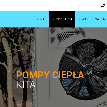
O NAS
POMPY CIEPŁA
POWIETRZE-WODA
POMPY CIEPŁA
KITA