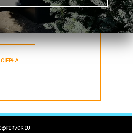
 CIEPŁA
O@FERVOR.EU