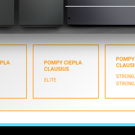
POMPY
EPŁA
POMPY CIEPŁA
CLAUSI
CLAUSIUS
STRONG
ELITE
STRONG