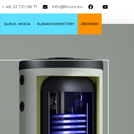
+ 48 22 721 08 71
info@fervor.eu
GLIKOL-WODA
KLIMAKONWEKTORY
ZBIORNIKI