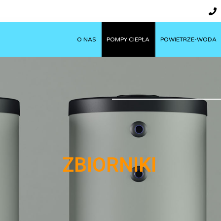
O NAS
POMPY CIEPŁA
POWIETRZE-WODA
ZBIORNIKI